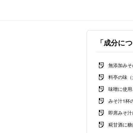
「成分につ
無添加みそ
料亭の味（
味噌に使用
みそ汁1杯
即席みそ汁
糀甘酒に糖