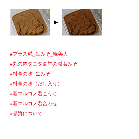
#プラス糀_生みそ_糀美人
#丸の内タニタ食堂の減塩みそ
#料亭の味_生みそ
#料亭の味（だし入り）
#新マルコメ君こうじ
#新マルコメ君合わせ
#品質について