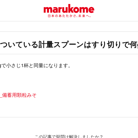
ついている計量スプーンはすり切りで何
5gで小さじ1杯と同量になります。
_備蓄用顆粒みそ
この記事で疑問は解決しましたか？